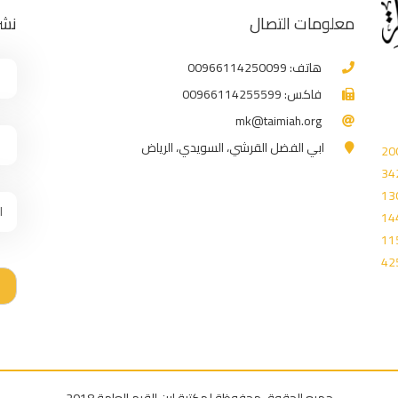
معلومات التصال
نشر
هاتف: 00966114250099
فاكس: 00966114255599
mk@taimiah.org
ابي الفضل القرشي، السويدي، الرياض
20
34
13
14
11
42
جميع الحقوق محفوظة لمكتبة ابن القيم العامة 2018