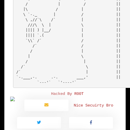
    /             |          /             ||

   |\            /          |              ||

   \ `-._       |           /              ||

    \ ,//`\    /`           |              ||

     ///\  \  |             \              ||

    |||| ) |__/             |              ||

    |||| `.(                |              ||

    `\\` /`                 /              ||

       /`                   /              ||

      /                     |              ||

     |                      \              ||

    /                        |             ||

  /`                          \            ||

/`                            |            ||

`-.___,-.      .-.        ___,'            ||

Hacked By R00T
Nice Secuirty Bro